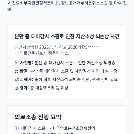
✔ 진료비부지급결정처분취소, 정보공개거부처분취소소송 등 다수 진
행
분만 중 태아감시 소홀로 인한 저산소성 뇌손상 사건
인천지방법원 2025.*. *. 선고 2020가합5******
— 의료전문변호사 정용진 승소
🩺
사건명:
분만 중 태아감시 소홀로 인한 저산소성 뇌병증
⚖️
판결:
분만 중 태아감시 소홀 및 제왕절개 지연 과실 인정
👶
피해자:
출생 직후 저산소성 뇌병증 진단, 평생 간병 필요
💰
결과:
총 배상액 5억 원 이상
의료소송 진행 요약
①
태아감시 소홀 → 한국의료분쟁조정재원의